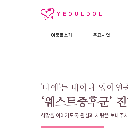
여울돌소개
주요사업
'다예'는 태어나 영아연
‘웨스트증후군’ 
희망을 이어가도록 관심과 사랑을 보내주세