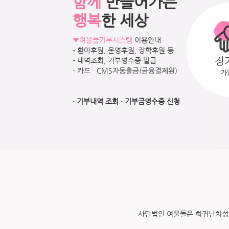
함께
만들어가는
행복
한 세상
▼여울돌기부시스템
이용안내
- 환아후원, 운영후원, 장학후원 등
정
- 내역조회, 기부영수증 발급
- 카드 · CMS자동출금(금융결제원)
가
· 기부내역 조회
· 기부금영수증 신청
사단법인 여울돌은 희귀난치성