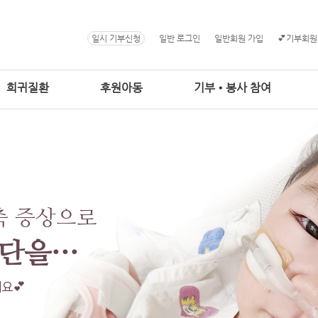
일시 기부신청
일반 로그인
일반회원 가입
💕기부회원
희귀질환
후원아동
기부•봉사 참여
축 증상으로
진단을…
요💕