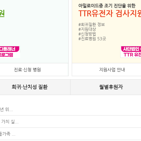
아밀로이드증 조기 진단을 위한
원
TTR유전자 검사지
#희귀질환 정보
#지원대상
#신청방법
#진료병원 53곳
진료·신청 병원
지원사업 안내
희귀·난치성 질환
월별후원자
 위...
가치 실...
가족 ...