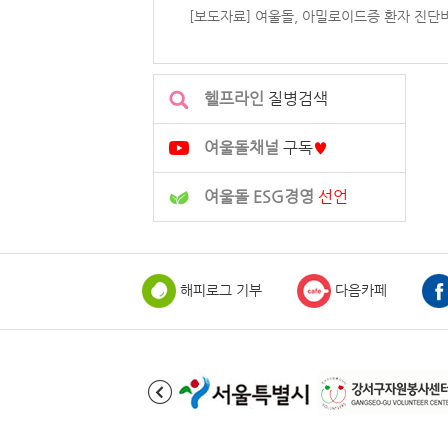
[보도자료] 여울돌, 아밀로이드증 환자 진단비 
헬프라인
질병검색
여울돌채널
구독
♥
여울돌 ESG경영
선언
해피로그 기부
다음카페